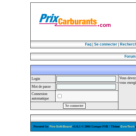
Faq
|
Se connecter
|
Recherc
Forums
Vous devez 
Login
vous enregi
Mot de passe
Connexion
automatique
Powered by
Fire-Soft-Board
v1.0.5 © 2004 Groupe FSB / Thème
EverTech