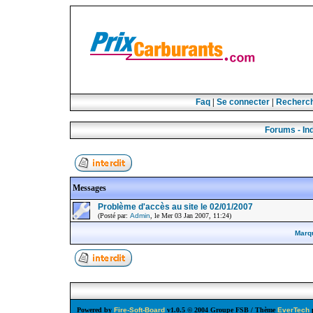
Faq
|
Se connecter
|
Recherc
Forums - In
Messages
Problème d'accès au site le 02/01/2007
(Posté par:
Admin
, le Mer 03 Jan 2007, 11:24)
Marq
Powered by
Fire-Soft-Board
v1.0.5 © 2004 Groupe FSB / Thème
EverTech