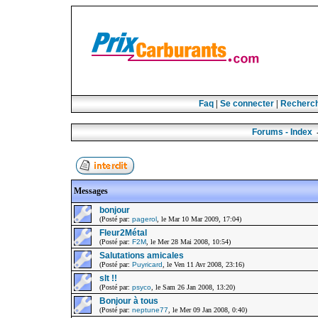
Faq
|
Se connecter
|
Recherc
Forums - Index
Messages
bonjour
(Posté par:
pagerol
, le Mar 10 Mar 2009, 17:04)
Fleur2Métal
(Posté par:
F2M
, le Mer 28 Mai 2008, 10:54)
Salutations amicales
(Posté par:
Puyricard
, le Ven 11 Avr 2008, 23:16)
slt !!
(Posté par:
psyco
, le Sam 26 Jan 2008, 13:20)
Bonjour à tous
(Posté par:
neptune77
, le Mer 09 Jan 2008, 0:40)