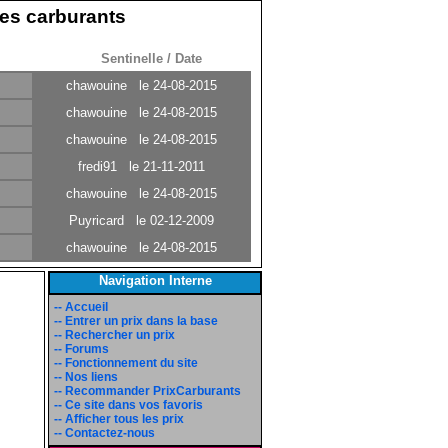
 des carburants
Sentinelle / Date
chawouine le 24-08-2015
chawouine le 24-08-2015
chawouine le 24-08-2015
fredi91 le 21-11-2011
chawouine le 24-08-2015
Puyricard le 02-12-2009
chawouine le 24-08-2015
Navigation Interne
-- Accueil
-- Entrer un prix dans la base
-- Rechercher un prix
-- Forums
-- Fonctionnement du site
-- Nos liens
-- Recommander PrixCarburants
-- Ce site dans vos favoris
-- Afficher tous les prix
-- Contactez-nous