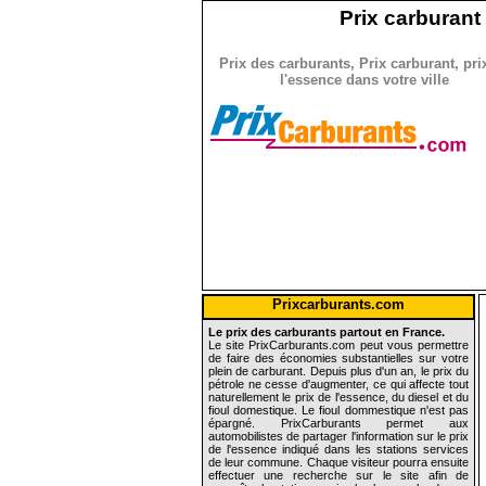
Prix carburant 
Prix des carburants, Prix carburant, pri
l'essence dans votre ville
Prixcarburants.com
Le prix des carburants partout en France.
Le site PrixCarburants.com peut vous permettre
de faire des économies substantielles sur votre
plein de carburant. Depuis plus d'un an, le prix du
pétrole ne cesse d'augmenter, ce qui affecte tout
naturellement le prix de l'essence, du diesel et du
fioul domestique. Le fioul dommestique n'est pas
épargné. PrixCarburants permet aux
automobilistes de partager l'information sur le prix
de l'essence indiqué dans les stations services
de leur commune. Chaque visiteur pourra ensuite
effectuer une recherche sur le site afin de