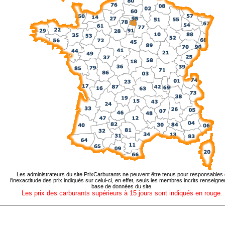
Les administrateurs du site PrixCarburants ne peuvent être tenus pour responsables
l'inexactitude des prix indiqués sur celui-ci, en effet, seuls les membres incrits renseignen
base de données du site.
Les prix des carburants supérieurs à 15 jours sont indiqués en rouge.