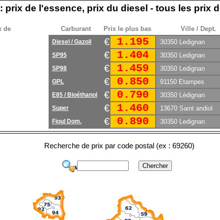
: prix de l'essence, prix du diesel - tous les prix
x de
Carburant
Prix le plus bas
Ville / Dept.
1.195
€
Diesel / Gazoil
30350 Ledignan
1.404
€
SP95
30350 Ledignan
1.459
€
SP98
30350 Ledignan
0.850
€
GPL
91150 Etampes
0.790
€
E85 / Bioéthanol
30350 Lédignan
1.460
€
Super
13670 Saint andiol
0.890
€
Fioul Dom.
30350 Ledignan
Recherche de prix par code postal (ex : 69260)