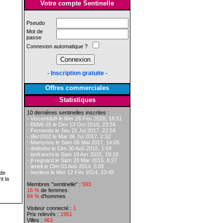
Votre compte Sentinelle
Pseudo
Mot de
passe
Connexion automatique ?
- Inscription gratuite -
Offres commerciales
Statistiques
10 dernières sentinelles inscrites :
- Vincentdu8 le Mer 26 Fév 2020, 18:51
- BMW-25 le Dim 13 Oct 2019, 23:34
- Fernando le Jeu 15 Jui 2017, 22:54
- tifer2002 le Mar 06 Jui 2017, 2:32
- Mamynou le Sam 06 Mai 2017, 14:05
- didibobo le Dim 30 Aoû 2015, 1:04
- lanfranchi le Sam 18 Avr 2015, 19:18
- jf-regnard le Sam 28 Mar 2015, 8:27
- ameli le Dim 03 Aoû 2014, 5:05
- hesliere le Mer 12 Fév 2014, 23:45
 de
t la
Membres "sentinelle" :
593
16 %
de femmes
84 %
d'hommes
Visiteur connecté :
1
Prix relevés :
1951
Villes :
463