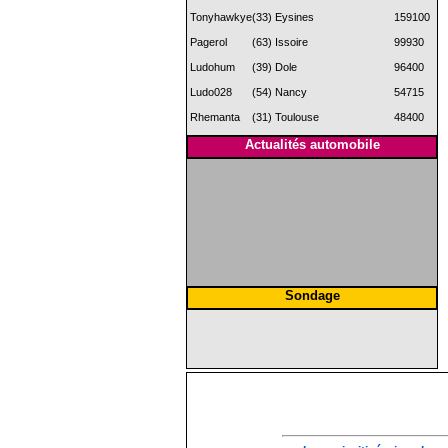
Tonyhawkye
(33) Eysines
159100
Pagerol
(63) Issoire
99930
Ludohum
(39) Dole
96400
Ludo028
(54) Nancy
54715
Rhemanta
(31) Toulouse
48400
Actualités automobile
Sondage