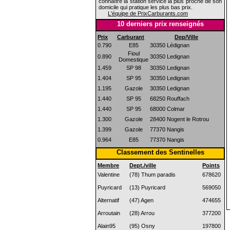
connaître la station service la plus proche de son
domicile qui pratique les plus bas prix.
L'équipe de PrixCarburants.com
10 derniers prix renseignés
Prix
Carburant
Dep/Ville
0.790
E85
30350 Lédignan
Fioul
0.890
30350 Ledignan
Domestique
1.459
SP 98
30350 Ledignan
1.404
SP 95
30350 Ledignan
1.195
Gazole
30350 Ledignan
1.440
SP 95
68250 Rouffach
1.440
SP 95
68000 Colmar
1.300
Gazole
28400 Nogent le Rotrou
1.399
Gazole
77370 Nangis
0.964
E85
77370 Nangis
Classement des Sentinelles
Membre
Dept./ville
Points
Valentine
(78) Thum paradis
678620
Puyricard
(13) Puyricard
569050
Alternatif
(47) Agen
474655
Arroutain
(28) Arrou
377200
Alain95
(95) Osny
197800