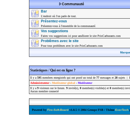
Communauté
Bar
L'endroit où l'on parle de tout.
Présentez-vous
Présentez-vous à l'ensemble de la communauté.
Vos suggestions
Faites vos suggestions ici pour améliorer le site PrixCarburants.com
Problèmes avec le site
Pour tous problèmes avec le site PrixCarburants.com
Marque
Statistiques / Qui est en ligne ?
Il y a
595
membres enregistrés qui ont posté un total de
77
messages et
28
sujets | 
Administrateur
-
Modérateur global
-
Modérateur
Il y a
9
visiteurs sur le forum.
9
invité(s),
0
membre(s) visible(s) et
0
membre(s) invis
Aucun membre connecté
Powered by
Fire-Soft-Board
v1.0.5 © 2004 Groupe FSB / Thème
EverTech