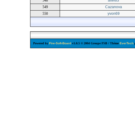
548
axel83
549
Cazanova
550
yvon69
Powered by
Fire-Soft-Board
v1.0.5 © 2004 Groupe FSB / Thème
EverTech