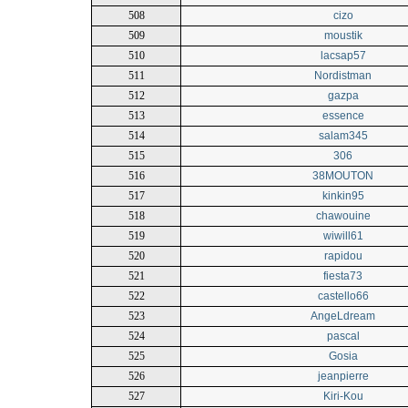
508
cizo
509
moustik
510
lacsap57
511
Nordistman
512
gazpa
513
essence
514
salam345
515
306
516
38MOUTON
517
kinkin95
518
chawouine
519
wiwill61
520
rapidou
521
fiesta73
522
castello66
523
AngeLdream
524
pascal
525
Gosia
526
jeanpierre
527
Kiri-Kou