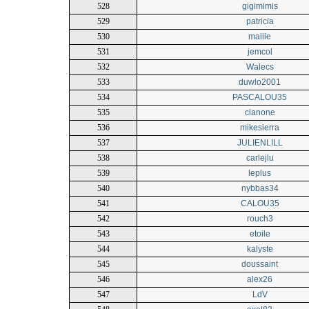
528
gigimimis
529
patricia
530
maiiie
531
jemcol
532
Walecs
533
duwlo2001
534
PASCALOU35
535
clanone
536
mikesierra
537
JULIENLILL
538
carlejlu
539
leplus
540
nybbas34
541
CALOU35
542
rouch3
543
etoile
544
kalyste
545
doussaint
546
alex26
547
LdV