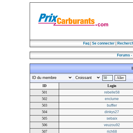
Faq
|
Se connecter
|
Recherc
Forums -
ID
Login
501
rebelle58
502
enclume
503
buffler
504
dinkys27
505
sebaix
506
veuzou92
507
rich68