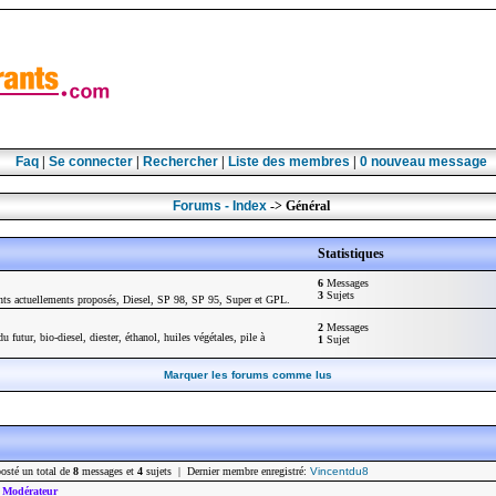
Faq
|
Se connecter
|
Rechercher
|
Liste des membres
|
0
nouveau message
Forums - Index
-> Général
Statistiques
6
Messages
3
Sujets
nts actuellements proposés, Diesel, SP 98, SP 95, Super et GPL.
2
Messages
u futur, bio-diesel, diester, éthanol, huiles végétales, pile à
1
Sujet
Marquer les forums comme lus
osté un total de
8
messages et
4
sujets | Dernier membre enregistré:
Vincentdu8
-
Modérateur