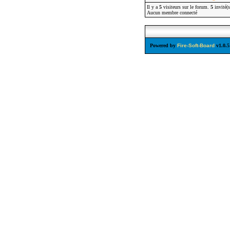
Il y a
5
visiteurs sur le forum.
5
invité(
Aucun membre connecté
Powered by
Fire-Soft-Board
v1.0.