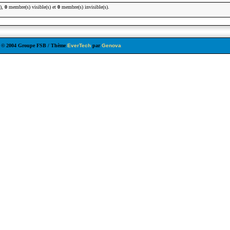
s),
0
membre(s) visible(s) et
0
membre(s) invisible(s).
5 © 2004 Groupe FSB / Thème
EverTech
par
Genova