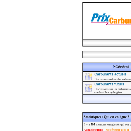
Général
Carburants actuels
Discussions autour des carbura
Carburants futurs
Discussions sur les carburants d
combustible hydrogène ...
Statistiques / Qui est en ligne ?
Il y a
595
membres enregistrés qui ont p
Administrateur
-
Modérateur global