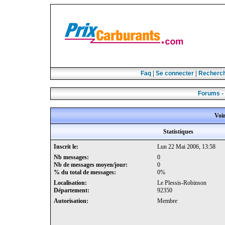
Faq
|
Se connecter
|
Recherc
Forums -
Voir
Statistiques
Inscrit le:
Lun 22 Mai 2006, 13:58
Nb messages:
0
Nb de messages moyen/jour:
0
% du total de messages:
0%
Localisation:
Le Plessis-Robinson
Département:
92350
Autorisation:
Membre