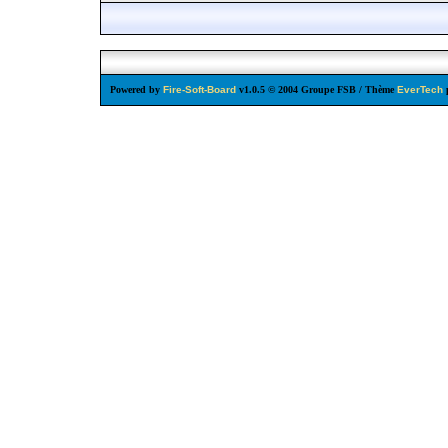
Powered by
Fire-Soft-Board
v1.0.5 © 2004 Groupe FSB / Thème
EverTech