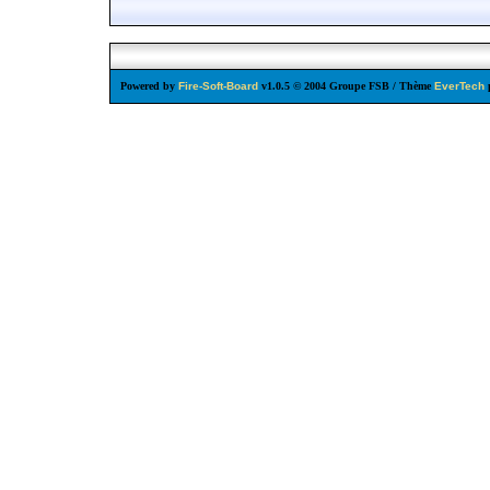
Powered by
Fire-Soft-Board
v1.0.5 © 2004 Groupe FSB / Thème
EverTech