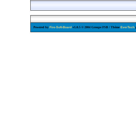
Powered by
Fire-Soft-Board
v1.0.5 © 2004 Groupe FSB / Thème
EverTech