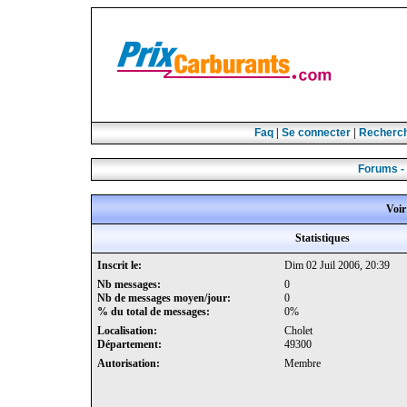
Faq
|
Se connecter
|
Recherc
Forums -
Voir
Statistiques
Inscrit le:
Dim 02 Juil 2006, 20:39
Nb messages:
0
Nb de messages moyen/jour:
0
% du total de messages:
0%
Localisation:
Cholet
Département:
49300
Autorisation:
Membre